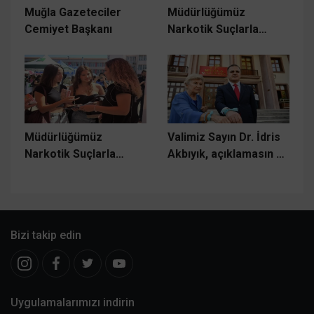
Muğla Gazeteciler
Müdürlüğümüz
Cemiyet Başkanı
Narkotik Suçlarla
Mücadele Şube
Müdürlüğü ekiplerince,
Müdürlüğümüz
Valimiz Sayın Dr. İdris
Narkotik Suçlarla
Akbıyık, açıklamasın da
Mücadele Şube
şu sözlere yer verdi:
Müdürlüğünce
Bizi takip edin
Uygulamalarımızı indirin