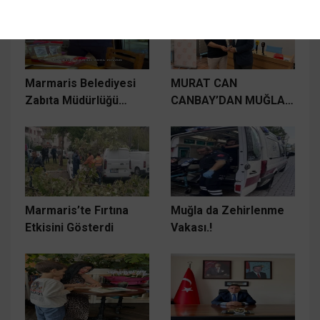
İndi.
Marmaris Belediyesi
MURAT CAN
Zabıta Müdürlüğü
CANBAY’DAN MUĞLA
Denetimlere Başladı.
BASININA “DOĞRU DİL,
ETKİLİ HABER”
SEMİNERİ
Marmaris’te Fırtına
Muğla da Zehirlenme
Etkisini Gösterdi
Vakası.!