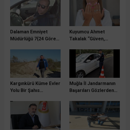
araya geldi.
Dalaman Emniyet
Kuyumcu Ahmet
Müdürlüğü 7{24 Görev
Takalak “Güven,
Başında
kuyumculuğun
temelidir”
Kargınkürü Küme Evler
Muğla İl Jandarmanın
Yolu Bir Şahıs
Başarıları Gözlerden
Tarafından Kapatılmıştı
Kaçmıyor.