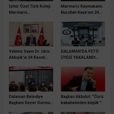
İzmir Özel Türk Koleji
Marmaris Kaymakamı
Marmaris
Nurullah Kaya’nın 24
öğrencilerinden
Kasım Öğretmenler
öğretmenlerine
Günü Mesajı
sürpriz imza günü
Valimiz Sayın Dr. İdris
DALAMAN'DA FETÖ
Akbıyık’ın 24 Kasım
ÜYESİ YAKALANDI...
Öğretmenler Günü
Mesajı
Dalaman Belediye
Başkan Akbulut: “Özrü
Başkanı Sezer Durmuş,
kabahatinden büyük ”
sanayi esnafıyla bir