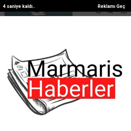
4 saniye kaldı..
Reklamı Geç
DOLAR
36.55
EURO
39.56
ALTIN
3414.3
BTC
81581.886$
Meral Köktürk Haberleri
ANA SAYFA
Meral Köktürk Haberleri
Marmaris Belediye
Diş Hekimi Zeki Günalp
Başkanı Acar
ten Öneriler
Ünlü,Nihayet Sahaya