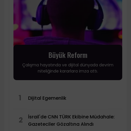
Büyük Reform
Çalışma hayatında ve dijital dünyada devrim
niteliğinde kararlara imza attı.
1
Dijital Egemenlik
İsrail'de CNN TÜRK Ekibine Müdahale:
2
Gazeteciler Gözaltına Alındı