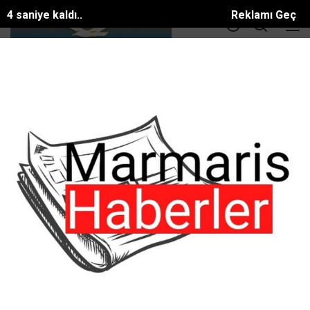
3 saniye kaldı..
Reklamı Geç
DOLAR
36.55
EURO
39.56
ALTIN
3414.3
BTC
81581.886$
ANA SAYFA
TEKNOLOJİ
Bodrumlu Gençlerden Teknoloji Zaferi
Bodrumlu Gençlerden Teknoloji Zaferi
#TEKNOLOJİ
Tarih:
16 Şubat, 2026, Pazartesi 23:37
Muğla