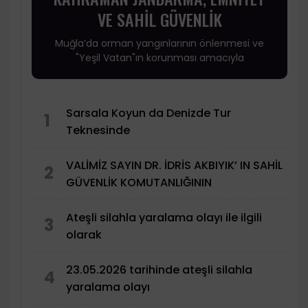
VE SAHİL GÜVENLİK
Muğla’da orman yangınlarının önlenmesi ve
"Yeşil Vatan"ın korunması amacıyla
Sarsala Koyun da Denizde Tur
1
Teknesinde
VALİMİZ SAYIN DR. İDRİS AKBIYIK’ IN SAHİL
2
GÜVENLİK KOMUTANLIĞININ
Ateşli silahla yaralama olayı ile ilgili
3
olarak
23.05.2026 tarihinde ateşli silahla
4
yaralama olayı