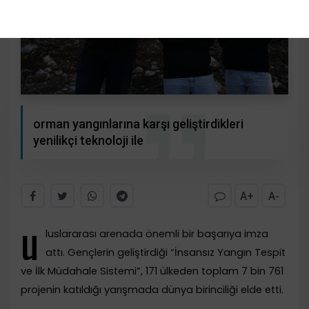
orman yangınlarına karşı geliştirdikleri
yenilikçi teknoloji ile
A+
A-
u
luslararası arenada önemli bir başarıya imza
attı. Gençlerin geliştirdiği “İnsansız Yangın Tespit
ve İlk Müdahale Sistemi”, 171 ülkeden toplam 7 bin 761
projenin katıldığı yarışmada dünya birinciliği elde etti.