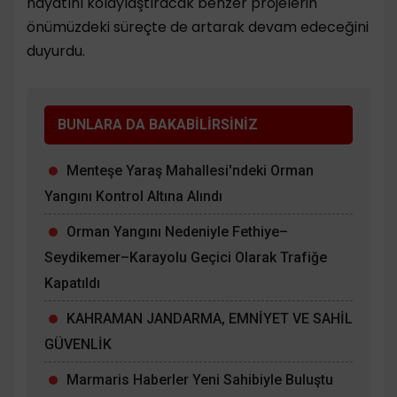
hayatını kolaylaştıracak benzer projelerin
önümüzdeki süreçte de artarak devam edeceğini
duyurdu.
BUNLARA DA BAKABİLİRSİNİZ
Menteşe Yaraş Mahallesi'ndeki Orman
Yangını Kontrol Altına Alındı
Orman Yangını Nedeniyle Fethiye–
Seydikemer–Karayolu Geçici Olarak Trafiğe
Kapatıldı
KAHRAMAN JANDARMA, EMNİYET VE SAHİL
GÜVENLİK
Marmaris Haberler Yeni Sahibiyle Buluştu