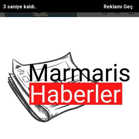
2 saniye kaldı..
Reklamı Geç
DOLAR
36.55
EURO
39.56
ALTIN
3414.3
BTC
81581.886$
ANA SAYFA
EĞİTİM
GENÇ YETENEKLER SAHNEDE DEVLEŞTİ:
GENÇ YETENEKLER SAHNEDE DEVLEŞTİ:
#EĞİTİM
Tarih:
12 Mayıs, 2026, Salı 23:11
Muğla