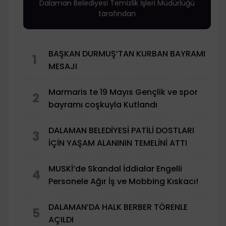
Dalaman Belediyesi Temizlik İşleri Müdürlüğü
tarafından
BAŞKAN DURMUŞ’TAN KURBAN BAYRAMI
1
MESAJI
Marmaris te 19 Mayıs Gençlik ve spor
2
bayramı coşkuyla Kutlandı
DALAMAN BELEDİYESİ PATİLİ DOSTLARI
3
İÇİN YAŞAM ALANININ TEMELİNİ ATTI
MUSKİ’de Skandal İddialar Engelli
4
Personele Ağır İş ve Mobbing Kıskacı!
DALAMAN’DA HALK BERBER TÖRENLE
5
AÇILDI