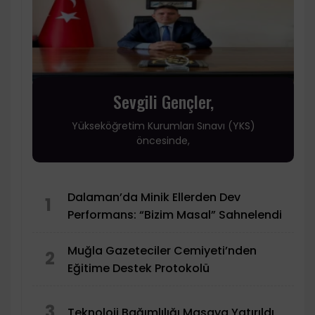
Sevgili Gençler,
Yükseköğretim Kurumları Sınavı (YKS)
öncesinde,
Dalaman’da Minik Ellerden Dev
1
Performans: “Bizim Masal” Sahnelendi
Muğla Gazeteciler Cemiyeti’nden
2
Eğitime Destek Protokolü
3
Teknoloji Bağımlılığı Masaya Yatırıldı