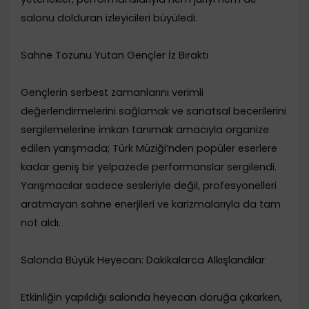
salonu dolduran izleyicileri büyüledi.
​Sahne Tozunu Yutan Gençler İz Bıraktı
​Gençlerin serbest zamanlarını verimli
değerlendirmelerini sağlamak ve sanatsal becerilerini
sergilemelerine imkan tanımak amacıyla organize
edilen yarışmada; Türk Müziği’nden popüler eserlere
kadar geniş bir yelpazede performanslar sergilendi.
Yarışmacılar sadece sesleriyle değil, profesyonelleri
aratmayan sahne enerjileri ve karizmalarıyla da tam
not aldı.
​Salonda Büyük Heyecan: Dakikalarca Alkışlandılar
​Etkinliğin yapıldığı salonda heyecan doruğa çıkarken,