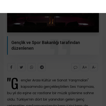
Gençlik ve Spor Bakanlığı tarafından
düzenlenen
A+
A-
"G
ençler Arası Kültür ve Sanat Yarışmaları"
kapsamında gerçekleştirilen Ses Yarışması,
bu yıl da eşine az rastlanır bir müzik şölenine sahne
oldu. Türkiye’nin dört bir yanından gelen genç
yetenekler, performanslarıyla hem jüriyi hem de