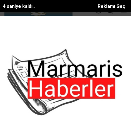
3 saniye kaldı..
Reklamı Geç
DOLAR
36.55
EURO
39.56
ALTIN
3414.3
BTC
81581.886$
ANA SAYFA
GÜNDEM
Kamuoyuna duyurulur;
Kamuoyuna duyurulur;
#GÜNDEM
Tarih:
16 Haziran, 2026, Salı 12:25
Muğla