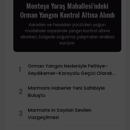
Menteşe Yaraş Mahallesi'ndeki
Orman Yangını Kontrol Altına Alındı
Karadan ve havadan yürütülen yoğun
müdahale sayesinde yangın kontrol altına
alınırken, bölgede soğutma çalışmaları aralıksız
sürüyor.
Orman Yangını Nedeniyle Fethiye–
1
Seydikemer–Karayolu Geçici Olarak
Trafiğe Kapatıldı
Marmaris Haberler Yeni Sahibiyle
2
Buluştu
Marmaris in Sayılan Sevilen
3
Vazgeçilmezi