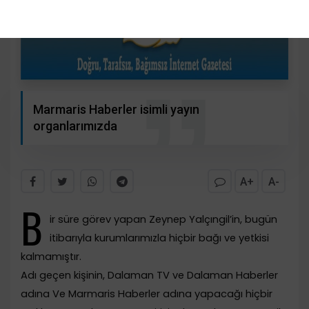
Marmaris Haberler isimli yayın
organlarımızda
A+
A-
B
ir süre görev yapan Zeynep Yalçıngil’in, bugün
itibarıyla kurumlarımızla hiçbir bağı ve yetkisi
kalmamıştır.
Adı geçen kişinin, Dalaman TV ve Dalaman Haberler
adına Ve Marmaris Haberler adına yapacağı hiçbir