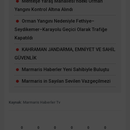
Menteşe Yaraş Mahallesi'ndeki Orman
Yangını Kontrol Altına Alındı
Orman Yangını Nedeniyle Fethiye–
Seydikemer–Karayolu Geçici Olarak Trafiğe
Kapatıldı
KAHRAMAN JANDARMA, EMNİYET VE SAHİL
GÜVENLİK
Marmaris Haberler Yeni Sahibiyle Buluştu
Marmaris in Sayılan Sevilen Vazgeçilmezi
Kaynak:
Marmaris Haberler Tv
0
0
0
0
0
0