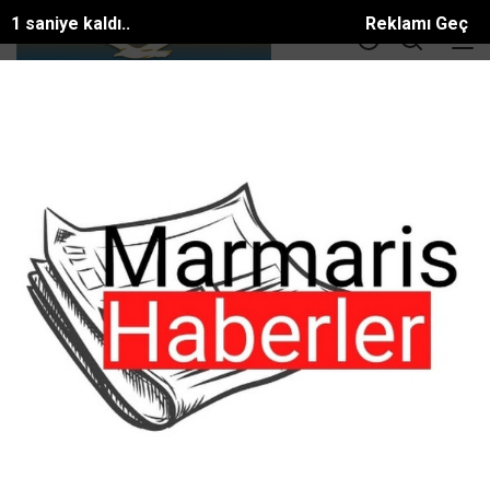
0 saniye kaldı..
Reklamı Geç
DOLAR
36.55
EURO
39.56
ALTIN
3414.3
BTC
81581.886$
ANA SAYFA
ASAYİŞ
MİT’ten Alanya’da Nokta Operasyon:
MİT’ten Alanya’da Nokta Operasyon:
#ASAYİŞ
Tarih:
10 Mayıs, 2026, Pazar 14:19
Antalya