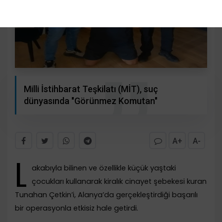
Milli İstihbarat Teşkilatı (MİT), suç
dünyasında "Görünmez Komutan"
A+
A-
L
akabıyla bilinen ve özellikle küçük yaştaki
çocukları kullanarak kiralık cinayet şebekesi kuran
Tunahan Çetkin’i, Alanya’da gerçekleştirdiği başarılı
bir operasyonla etkisiz hale getirdi.