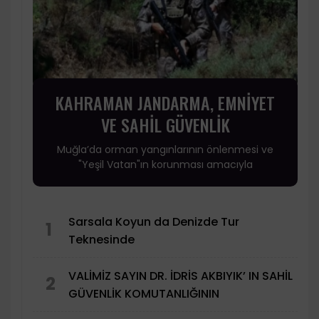
KAHRAMAN JANDARMA, EMNİYET
VE SAHİL GÜVENLİK
Muğla’da orman yangınlarının önlenmesi ve
"Yeşil Vatan"ın korunması amacıyla
Sarsala Koyun da Denizde Tur
1
Teknesinde
VALİMİZ SAYIN DR. İDRİS AKBIYIK’ IN SAHİL
2
GÜVENLİK KOMUTANLIĞININ