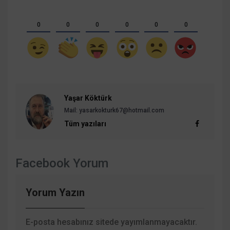
0
0
0
0
0
0
Yaşar Köktürk
Mail: yasarkokturk67@hotmail.com
Tüm yazıları
Facebook Yorum
Yorum Yazın
E-posta hesabınız sitede yayımlanmayacaktır.