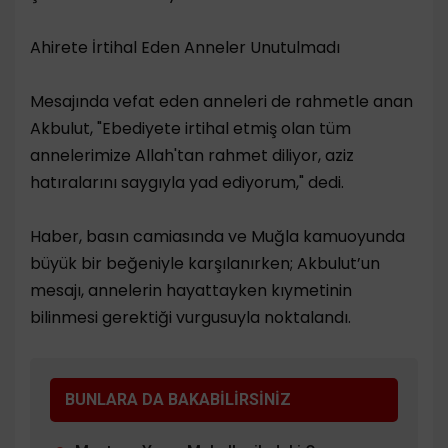
​Ahirete İrtihal Eden Anneler Unutulmadı
​Mesajında vefat eden anneleri de rahmetle anan
Akbulut, "Ebediyete irtihal etmiş olan tüm
annelerimize Allah'tan rahmet diliyor, aziz
hatıralarını saygıyla yad ediyorum," dedi.
​Haber, basın camiasında ve Muğla kamuoyunda
büyük bir beğeniyle karşılanırken; Akbulut’un
mesajı, annelerin hayattayken kıymetinin
bilinmesi gerektiği vurgusuyla noktalandı.
BUNLARA DA BAKABİLİRSİNİZ