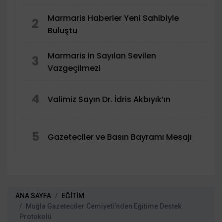
Trafiğe Kapatıldı
Marmaris Haberler Yeni Sahibiyle
2
Buluştu
Marmaris in Sayılan Sevilen
3
Vazgeçilmezi
4
Valimiz Sayın Dr. İdris Akbıyık’ın
5
Gazeteciler ve Basın Bayramı Mesajı
ANA SAYFA
EĞİTİM
Muğla Gazeteciler Cemiyeti’nden Eğitime Destek
Protokolü