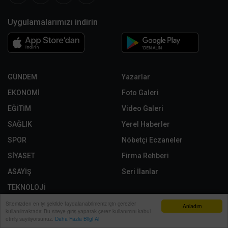
Uygulamalarımızı indirin
GÜNDEM
Yazarlar
EKONOMİ
Foto Galeri
EĞİTİM
Video Galeri
SAĞLIK
Yerel Haberler
SPOR
Nöbetçi Eczaneler
SİYASET
Firma Rehberi
ASAYİŞ
Seri İlanlar
TEKNOLOJİ
Sitemizden en iyi şekilde faydalanabilmeniz için çerezler
Anladım
kullanılmaktadır. Bu siteye giriş yaparak çerez kullanımını kabul
Röportajlar
Künye
Anasayfa
Yazarlar
Haber Ara
İhbar Hattı
Menu
etmiş sayılıyorsunuz.
Daha Fazla Bilgi Al