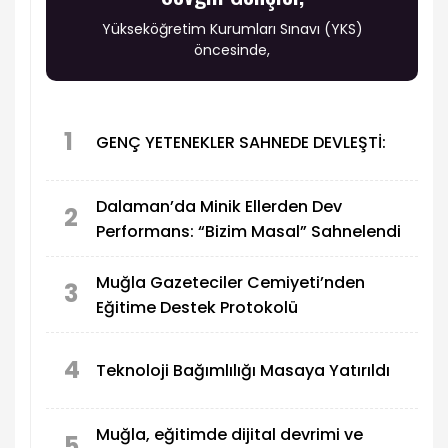
Yükseköğretim Kurumları Sınavı (YKS)
öncesinde,
1
GENÇ YETENEKLER SAHNEDE DEVLEŞTİ:
Dalaman’da Minik Ellerden Dev
2
Performans: “Bizim Masal” Sahnelendi
Muğla Gazeteciler Cemiyeti’nden
3
Eğitime Destek Protokolü
4
Teknoloji Bağımlılığı Masaya Yatırıldı
Muğla, eğitimde dijital devrimi ve
5