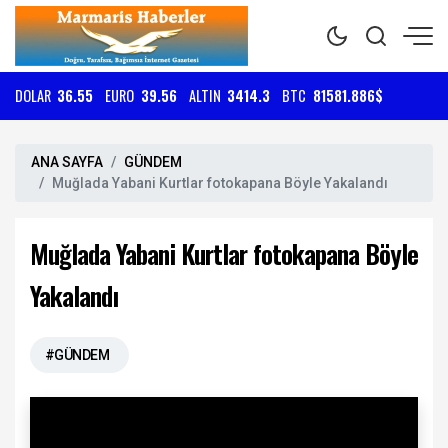
DOLAR
36.55
EURO
39.56
ALTIN
3414.3
BTC
81581.886$
ANA SAYFA
GÜNDEM
Muğlada Yabani Kurtlar fotokapana Böyle Yakalandı
Muğlada Yabani Kurtlar fotokapana Böyle
Yakalandı
#GÜNDEM
Tarih:
26 Ağustos, 2025, Salı 23:15
Muğla