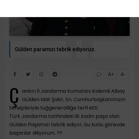
Gülden paramızı tebrik ediyoruz.
A+
A-
Ç
ankırı İl Jandarma Komutanı Kıdemli Albay
Gülden Mat Şakir, Sn. Cumhurbaşkanımızın
tensipleriyle tuğgeneralliğe terfi etti.
Türk Jandarma tarihindeki ilk kadın paşa olan
Gülden Paşamızı tebrik ediyor, bu kutlu görevde
başarılar diliyorum. ??