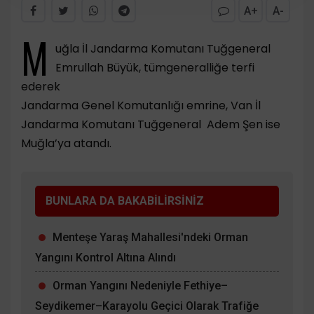
A+
A-
M
uğla İl Jandarma Komutanı Tuğgeneral
Emrullah Büyük, tümgeneralliğe terfi
ederek
Jandarma Genel Komutanlığı emrine, Van İl
Jandarma Komutanı Tuğgeneral Adem Şen ise
Muğla’ya atandı.
BUNLARA DA BAKABİLİRSİNİZ
Menteşe Yaraş Mahallesi'ndeki Orman
Yangını Kontrol Altına Alındı
Orman Yangını Nedeniyle Fethiye–
Seydikemer–Karayolu Geçici Olarak Trafiğe