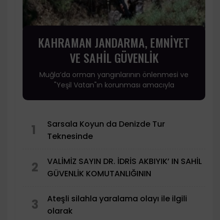
KAHRAMAN JANDARMA, EMNİYET
VE SAHİL GÜVENLİK
Muğla’da orman yangınlarının önlenmesi ve
"Yeşil Vatan"ın korunması amacıyla
Sarsala Koyun da Denizde Tur
1
Teknesinde
VALİMİZ SAYIN DR. İDRİS AKBIYIK’ IN SAHİL
2
GÜVENLİK KOMUTANLIĞININ
Ateşli silahla yaralama olayı ile ilgili
3
olarak