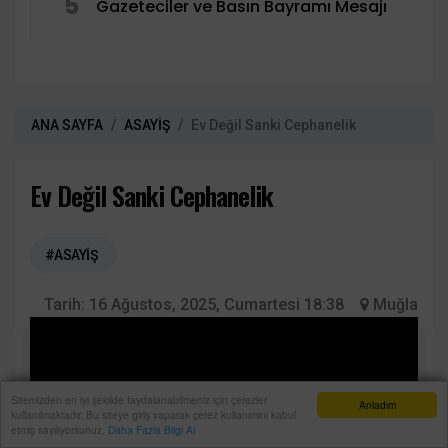
5
Gazeteciler ve Basın Bayramı Mesajı
ANA SAYFA
ASAYİŞ
Ev Değil Sanki Cephanelik
Ev Değil Sanki Cephanelik
#ASAYİŞ
Tarih:
16 Ağustos, 2025, Cumartesi 18:38
Muğla
Sitemizden en iyi şekilde faydalanabilmeniz için çerezler
Anladım
kullanılmaktadır. Bu siteye giriş yaparak çerez kullanımını kabul
Anasayfa
Yazarlar
Haber Ara
İhbar Hattı
Menu
etmiş sayılıyorsunuz.
Daha Fazla Bilgi Al