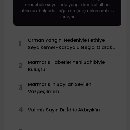
müdahale sayesinde yangın kontrol altına
alınırken, bölgede soğutma çalışmaları aralıksız
sürüyor.
Orman Yangını Nedeniyle Fethiye–
1
Seydikemer–Karayolu Geçici Olarak
Trafiğe Kapatıldı
Marmaris Haberler Yeni Sahibiyle
2
Buluştu
Marmaris in Sayılan Sevilen
3
Vazgeçilmezi
4
Valimiz Sayın Dr. İdris Akbıyık’ın