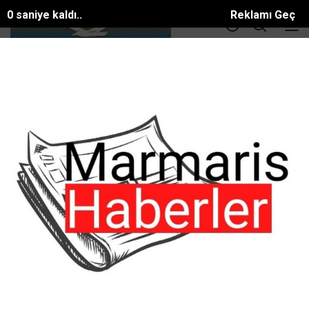
DOLAR
36.55
EURO
39.56
ALTIN
3414.3
BTC
81581.886$
ANA SAYFA
ASAYİŞ
Turkiyenin İlk kadın paşa sı
Turkiyenin İlk kadın paşa sı
#ASAYİŞ
Tarih:
31 Temmuz, 2025, Perşembe 18:56