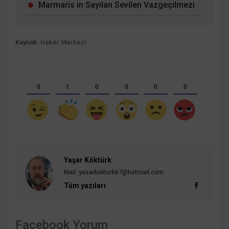
Marmaris in Sayılan Sevilen Vazgeçilmezi
Kaynak:
Haber Merkezi
0
1
0
0
0
0
Yaşar Köktürk
Mail: yasarkokturk67@hotmail.com
Tüm yazıları
Facebook Yorum