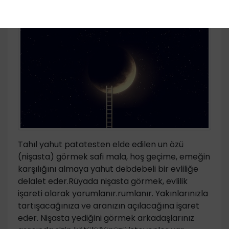
Tahıl yahut patatesten elde edilen un özü
(nişasta) görmek safi mala, hoş geçime, emeğin
karşılığını almaya yahut debdebeli bir evliliğe
delalet eder.Rüyada nişasta görmek, evlilik
işareti olarak yorumlanır.rumlanır. Yakınlarınızla
tartışacağınıza ve aranızın açılacağına işaret
eder. Nişasta yediğini görmek arkadaşlarınız