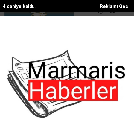
4 saniye kaldı..
Reklamı Geç
DOLAR
36.55
EURO
39.56
ALTIN
3414.3
BTC
81581.886$
Nişasta
ANA SAYFA
Rüya Tabirleri
Nişasta
Anlamını merak ettiğiniz rüya tabirlerini arama
kutusunu kullanarak arayabilirsiniz.