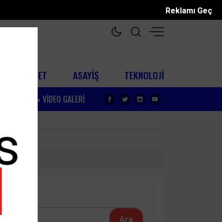
Reklamı Geç
SİYASET
ASAYİŞ
TEKNOLOJİ
 GALERİ
VİDEO GALERİ