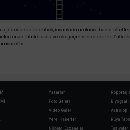
çetin islerde tecrübeli, insanlarin aralarim bulan. ülfetli ve
eleri onun tutulmasina ve ele geçmesine isarettir. Tutkal
a isarettir.
EM
Yazarlar
Röportajl
Mİ
Foto Galeri
Biyografil
Video Galeri
Astroloji
K
Yerel Haberler
Rüya Tabir
Nöbetçi Eczaneler
Taziyeler