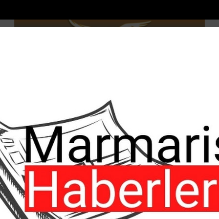
06 Ağustos, 2026, Perşembe
M
EKONOMİ
EĞİTİM
SAĞLIK
SPOR
FOTO
0.46
BTC
81581.886$