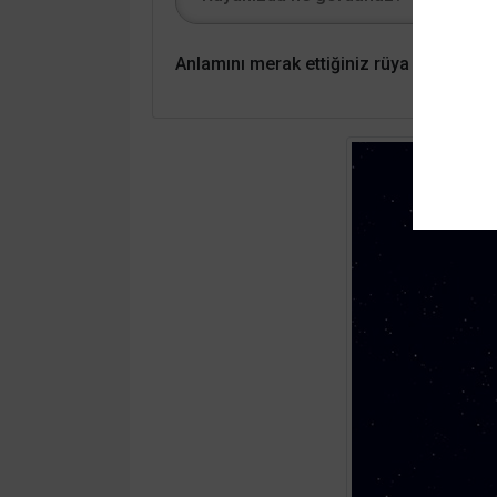
Anlamını merak ettiğiniz rüya tabirlerin