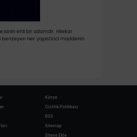
 isinin ehli bir adamdir. Hilekar
a benzeyen her yapistirici maddenin
ar
Künye
er
Gizlilik Politikası
RSS
leri
Sitemap
Sitene Ekle