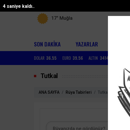
4 saniye kaldı..
17°
Muğla
SON DAKİKA
YAZARLAR
GÜNDE
DOLAR
36.55
EURO
39.56
ALTIN
3414.3
BIST
1
Tutkal
ANA SAYFA
Rüya Tabirleri
Tutkal