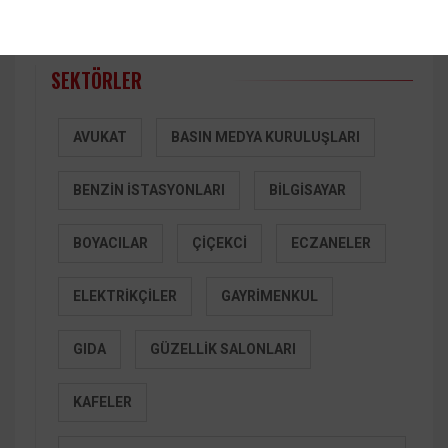
Medya Basın Kuruluşu
SEKTÖRLER
AVUKAT
BASIN MEDYA KURULUŞLARI
BENZIN İSTASYONLARI
BILGISAYAR
BOYACILAR
ÇIÇEKCI
ECZANELER
ELEKTRIKÇILER
GAYRIMENKUL
GIDA
GÜZELLIK SALONLARI
KAFELER