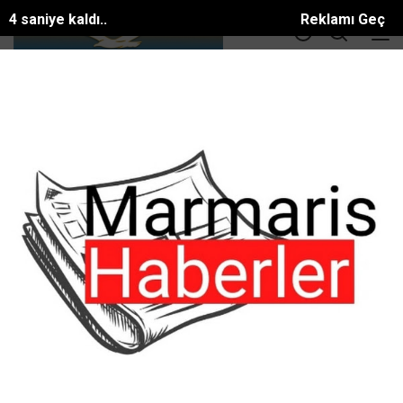
4 saniye kaldı..
Reklamı Geç
DOLAR
36.55
EURO
39.56
ALTIN
3414.3
BTC
81581.886$
Basın Medya Kuruluşları
ANA SAYFA
Firma Rehberi
Basın Medya Kuruluşları
Marmaris Haberler