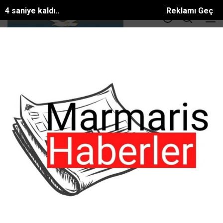
4 saniye kaldı..
Reklamı Geç
DOLAR
36.55
EURO
39.56
ALTIN
3414.3
BTC
81581.886$
ANA SAYFA
Foto Galeri
Dalaman Tv
Son Dakika
Son Dakika
Flaş son dakika haberler
Bu galeride resim bulunamadı!