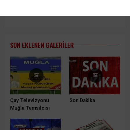
SON EKLENEN GALERILER
Çay Televizyonu
Son Dakika
Muğla Temsilcisi