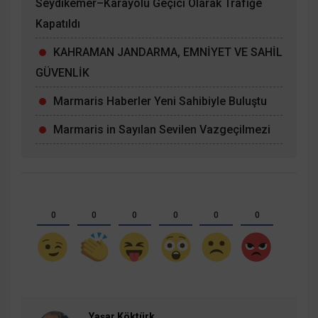
Seydikemer–Karayolu Geçici Olarak Trafiğe
Kapatıldı
KAHRAMAN JANDARMA, EMNİYET VE SAHİL
GÜVENLİK
Marmaris Haberler Yeni Sahibiyle Buluştu
Marmaris in Sayılan Sevilen Vazgeçilmezi
0
0
0
0
0
0
Yaşar Köktürk