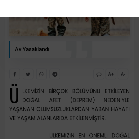
Av Yasaklandı
A+
A-
Ü
LKEMİZİN BİRÇOK BÖLÜMÜNÜ ETKİLEYEN
DOĞAL AFET (DEPREM) NEDENİYLE
YAŞANAN OLUMSUZLUKLARDAN YABAN HAYATI
VE YAŞAM ALANLARIDA ETKİLENMİŞTİR.
ÜLKEMİZİN EN ÖNEMLİ DOĞAL