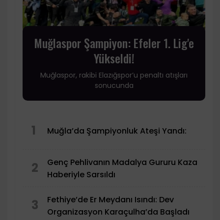
Muğlaspor Şampiyon: Efeler 1. Lig'e
Yükseldi!
Muğlaspor, rakibi Elazığspor’u penaltı atışları
sonucunda
1
Muğla’da Şampiyonluk Ateşi Yandı:
Genç Pehlivanın Madalya Gururu Kaza
2
Haberiyle Sarsıldı
Fethiye’de Er Meydanı Isındı: Dev
3
Organizasyon Karaçulha’da Başladı