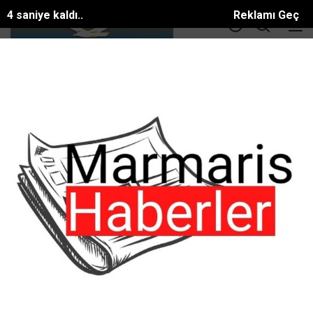
3 saniye kaldı..
Reklamı Geç
DOLAR
36.55
EURO
39.56
ALTIN
3414.3
BTC
81581.886$
ANA SAYFA
SPOR
Avcıların Dikkatine
Avcıların Dikkatine
#SPOR
Tarih:
20 Şubat, 2023, Pazartesi 23:29
Muğla