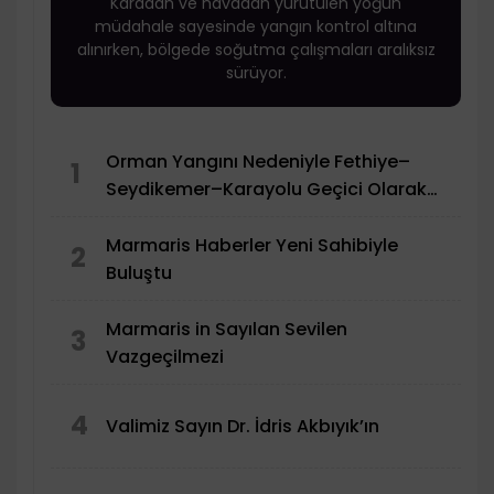
Karadan ve havadan yürütülen yoğun
müdahale sayesinde yangın kontrol altına
alınırken, bölgede soğutma çalışmaları aralıksız
sürüyor.
Orman Yangını Nedeniyle Fethiye–
1
Seydikemer–Karayolu Geçici Olarak
Trafiğe Kapatıldı
Marmaris Haberler Yeni Sahibiyle
2
Buluştu
Marmaris in Sayılan Sevilen
3
Vazgeçilmezi
4
Valimiz Sayın Dr. İdris Akbıyık’ın