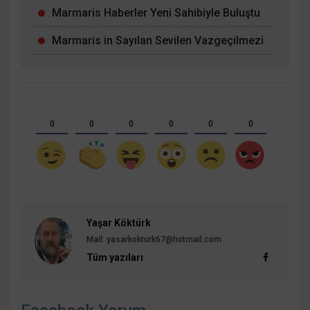
Marmaris Haberler Yeni Sahibiyle Buluştu
Marmaris in Sayılan Sevilen Vazgeçilmezi
0
0
0
0
0
0
Yaşar Köktürk
Mail: yasarkokturk67@hotmail.com
Tüm yazıları