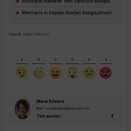
Marmaris Haberler Yeni Sahibiyle Buluştu
Marmaris in Sayılan Sevilen Vazgeçilmezi
Kaynak:
Haber Merkezi
0
0
0
0
0
0
Meral Köktürk
Mail: meralkokturk@hotmail.com
Tüm yazıları