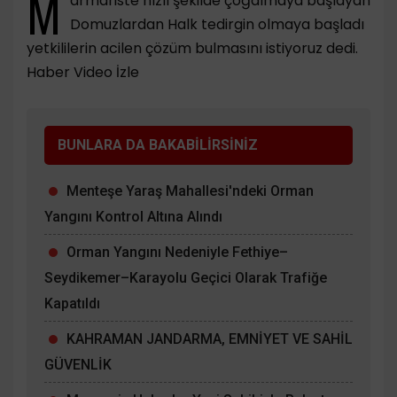
M
armariste hızlı şekilde çoğalmaya başlayan
Domuzlardan Halk tedirgin olmaya başladı
yetkililerin acilen çözüm bulmasını istiyoruz dedi.
Haber Video İzle
BUNLARA DA BAKABİLİRSİNİZ
Menteşe Yaraş Mahallesi'ndeki Orman
Yangını Kontrol Altına Alındı
Orman Yangını Nedeniyle Fethiye–
Seydikemer–Karayolu Geçici Olarak Trafiğe
Kapatıldı
KAHRAMAN JANDARMA, EMNİYET VE SAHİL
GÜVENLİK