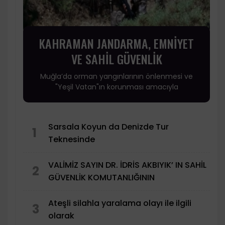
KAHRAMAN JANDARMA, EMNİYET
VE SAHİL GÜVENLİK
Muğla’da orman yangınlarının önlenmesi ve
"Yeşil Vatan"ın korunması amacıyla
Sarsala Koyun da Denizde Tur
1
Teknesinde
VALİMİZ SAYIN DR. İDRİS AKBIYIK’ IN SAHİL
2
GÜVENLİK KOMUTANLIĞININ
Ateşli silahla yaralama olayı ile ilgili
3
olarak