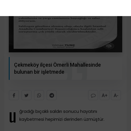
Çekmeköy ilçesi Ömerli Mahallesinde
bulunan bir işletmede
A+
A-
u
ğradığı bıçaklı saldırı sonucu hayatını
kaybetmesi hepimizi derinden üzmüştür.