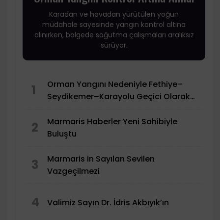
Karadan ve havadan yürütülen yoğun
müdahale sayesinde yangın kontrol altına
alınırken, bölgede soğutma çalışmaları aralıksız
sürüyor.
Orman Yangını Nedeniyle Fethiye–
1
Seydikemer–Karayolu Geçici Olarak
Trafiğe Kapatıldı
Marmaris Haberler Yeni Sahibiyle
2
Buluştu
Marmaris in Sayılan Sevilen
3
Vazgeçilmezi
4
Valimiz Sayın Dr. İdris Akbıyık’ın