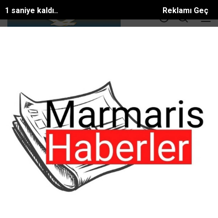
0 saniye kaldı..
Reklamı Geç
DOLAR
36.55
EURO
39.56
ALTIN
3414.3
BTC
81581.886$
ANA SAYFA
ASAYİŞ
İstanbul Cumhuriyet Başsavcılığında görevli
İstanbul Cumhuriyet Başsavcılığında
görevli
#ASAYİŞ
Tarih:
04 Eylül, 2025, Perşembe 22:47
Ankara