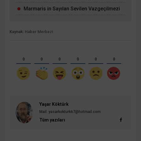
Marmaris in Sayılan Sevilen Vazgeçilmezi
Kaynak:
Haber Merkezi
0
0
0
0
0
0
Yaşar Köktürk
Mail: yasarkokturk67@hotmail.com
Tüm yazıları