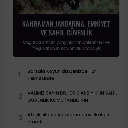
KAHRAMAN JANDARMA, EMNİYET
VE SAHİL GÜVENLİK
Muğla’da orman yangınlarının önlenmesi ve
"Yeşil Vatan"ın korunması amacıyla
Sarsala Koyun da Denizde Tur
1
Teknesinde
VALİMİZ SAYIN DR. İDRİS AKBIYIK’ IN SAHİL
2
GÜVENLİK KOMUTANLIĞININ
Ateşli silahla yaralama olayı ile ilgili
3
olarak