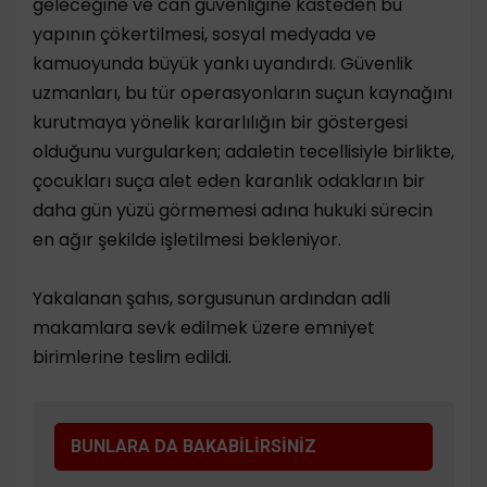
geleceğine ve can güvenliğine kasteden bu
yapının çökertilmesi, sosyal medyada ve
kamuoyunda büyük yankı uyandırdı. Güvenlik
uzmanları, bu tür operasyonların suçun kaynağını
kurutmaya yönelik kararlılığın bir göstergesi
olduğunu vurgularken; adaletin tecellisiyle birlikte,
çocukları suça alet eden karanlık odakların bir
daha gün yüzü görmemesi adına hukuki sürecin
en ağır şekilde işletilmesi bekleniyor.
​Yakalanan şahıs, sorgusunun ardından adli
makamlara sevk edilmek üzere emniyet
birimlerine teslim edildi.
BUNLARA DA BAKABİLİRSİNİZ