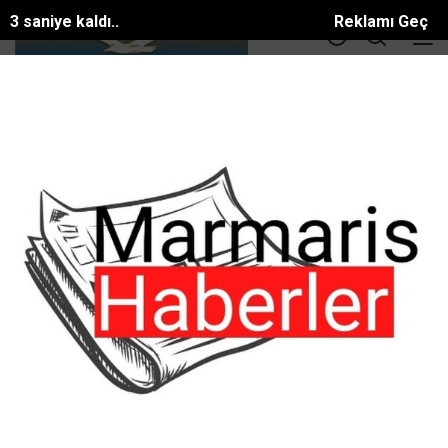
2 saniye kaldı..
Reklamı Geç
DOLAR
36.55
EURO
39.56
ALTIN
3414.3
BTC
81581.886$
ANA SAYFA
GÜNDEM
Marmaris Kaymakam Nurullah Kaya’ nın
Marmaris Kaymakam Nurullah Kaya’ nın
#GÜNDEM
Tarih:
09 Mayıs, 2026, Cumartesi 23:28
Muğla