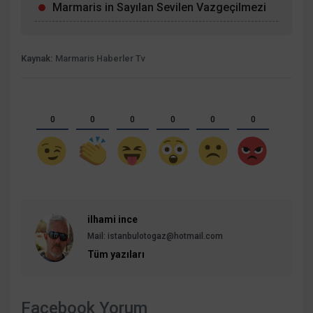
Marmaris in Sayılan Sevilen Vazgeçilmezi
Kaynak:
Marmaris Haberler Tv
0
0
0
0
0
0
ilhami ince
Mail:
istanbulotogaz@hotmail.com
Tüm yazıları
Facebook Yorum