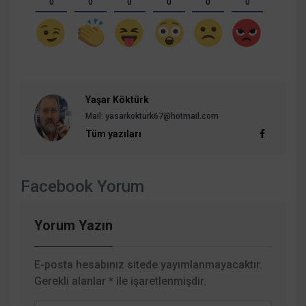
0
0
0
0
0
0
Yaşar Köktürk
Mail: yasarkokturk67@hotmail.com
Tüm yazıları
Facebook Yorum
Yorum Yazın
E-posta hesabınız sitede yayımlanmayacaktır.
Gerekli alanlar
*
ile işaretlenmişdir.