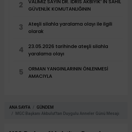
VALİMİZ SAYIN DR. İDRİS AKBIYIK’ IN SAHİL
2
GÜVENLİK KOMUTANLIĞININ
Ateşli silahla yaralama olayı ile ilgili
3
olarak
23.05.2026 tarihinde ateşli silahla
4
yaralama olayı
ORMAN YANGINLARININ ÖNLENMESİ
5
AMACIYLA
ANA SAYFA
GÜNDEM
MGC Başkanı Akbulut’tan Duygulu Anneler Günü Mesajı