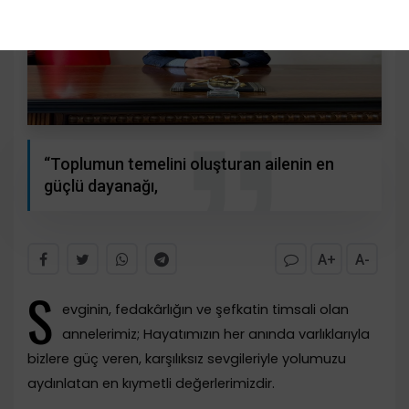
“Toplumun temelini oluşturan ailenin en
güçlü dayanağı,
A+
A-
S
evginin, fedakârlığın ve şefkatin timsali olan
annelerimiz; Hayatımızın her anında varlıklarıyla
bizlere güç veren, karşılıksız sevgileriyle yolumuzu
aydınlatan en kıymetli değerlerimizdir.