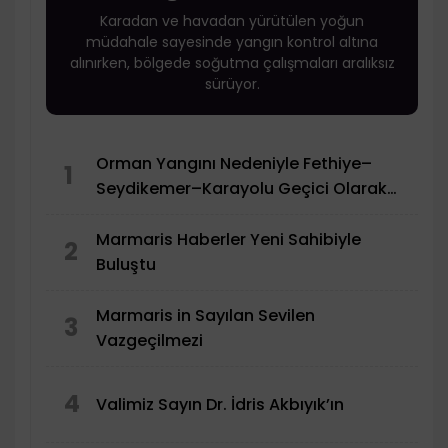
Karadan ve havadan yürütülen yoğun
müdahale sayesinde yangın kontrol altına
alınırken, bölgede soğutma çalışmaları aralıksız
sürüyor.
Orman Yangını Nedeniyle Fethiye–
1
Seydikemer–Karayolu Geçici Olarak
Trafiğe Kapatıldı
Marmaris Haberler Yeni Sahibiyle
2
Buluştu
Marmaris in Sayılan Sevilen
3
Vazgeçilmezi
4
Valimiz Sayın Dr. İdris Akbıyık’ın