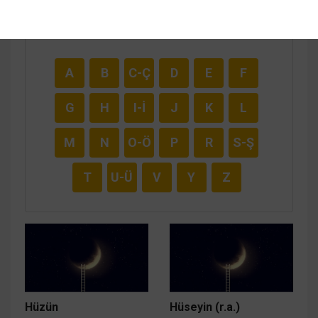
kutusunu kullanarak arayabilir ya da harf
sırasına göre listeleyerek kolayca
bulabilirsiniz.
A
B
C-Ç
D
E
F
G
H
I-İ
J
K
L
M
N
O-Ö
P
R
S-Ş
T
U-Ü
V
Y
Z
Hüzün
Hüseyin (r.a.)