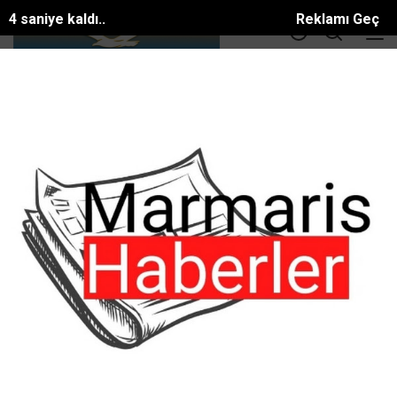
3 saniye kaldı..
Reklamı Geç
DOLAR
36.55
EURO
39.56
ALTIN
3414.3
BTC
81581.886$
H harfi ile başlayan rüya tabirleri
ANA SAYFA
Rüya Tabirleri
H Harfi
Alfabetik Rüya Tabirleri Ansiklopedisi
Anlamını merak ettiğiniz rüya tabirlerini arama