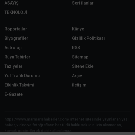
ASAYİŞ
Seri İlanlar
TEKNOLOJİ
Röportajlar
Künye
Biyografiler
Gizlilik Politikası
Astroloji
RSS
Rüya Tabirleri
Sitemap
Taziyeler
Sitene Ekle
Yol Trafik Durumu
Arşiv
Etkinlik Takvimi
İletişim
E-Gazete
https://www.marmarishaberler.com/ internet sitesinde yayınlanan yazı,
haber, video ve fotoğrafların her türlü hakkı saklıdır. İzin alınmadan,
kaynak gösterilerek dahi kullanılamaz.