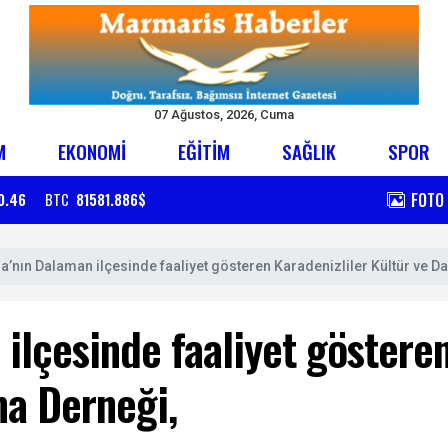
07 Ağustos, 2026, Cuma
M
EKONOMİ
EĞİTİM
SAĞLIK
SPOR
FOTO
0.46
BTC
81581.886$
a’nın Dalaman ilçesinde faaliyet gösteren Karadenizliler Kültür ve D
ilçesinde faaliyet gösteren
ma Derneği,