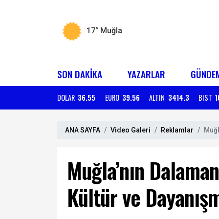
17°
Muğla
SON DAKİKA
YAZARLAR
GÜNDE
DOLAR
36.55
EURO
39.56
ALTIN
3414.3
BIST
1
ANA SAYFA
Video Galeri
Reklamlar
Muğl
Muğla’nın Dalaman 
Kültür ve Dayanış