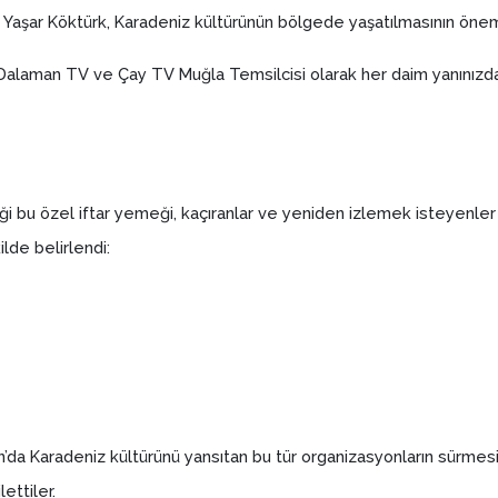
 Yaşar Köktürk, Karadeniz kültürünün bölgede yaşatılmasının önem
Dalaman TV ve Çay TV Muğla Temsilcisi olarak her daim yanınızda ola
i bu özel iftar yemeği, kaçıranlar ve yeniden izlemek isteyenler 
lde belirlendi:
man’da Karadeniz kültürünü yansıtan bu tür organizasyonların sürm
ettiler.