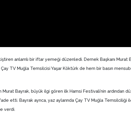
ekiştiren anlamlı bir iftar yemeği düzenledi. Dernek Başkanı Murat
 Çay TV Muğla Temsilcisi Yaşar Köktürk de hem bir basın mensubu 
Murat Bayrak, büyük ilgi gören ilk Hamsi Festivali’nin ardından d
fade etti. Bayrak ayrıca, yaz aylarında Çay TV Muğla Temsilciliği 
e verdi.