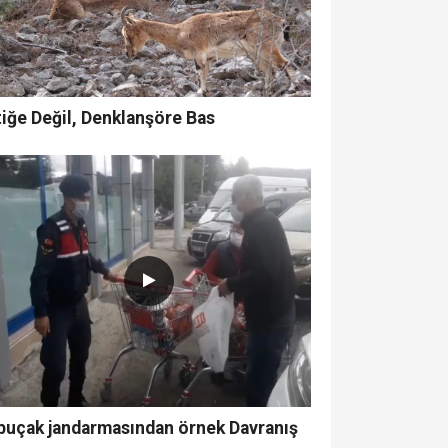
iğe Değil, Denklanşöre Bas
buçak jandarmasından örnek Davranış