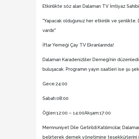
Etkinlikte söz alan Dalaman TV İmtiyaz Sahibi
​"Yapacak olduğunuz her etkinlik ve şenlikte, 
vardır."
İftar Yemeği Çay TV Ekranlarında!
Dalaman Karadenizliler Derneği’nin düzenlediğ
buluşacak. Programın yayın saatleri ise şu şeki
​Gece:24:00
​Sabah:08:00
​Öğlen:12:00 – 14:00​Akşam:17:00
Memnuniyet Dile Getirildi:Katılımcılar, Dala
belirterek dernek yönetimine teşekkürlerini il