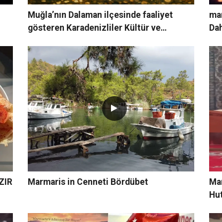
Muğla’nın Dalaman ilçesinde faaliyet
ma
gösteren Karadenizliler Kültür ve
Dah
Dayanışma Derneği,
ZIR
Marmaris in Cenneti Bördübet
Ma
Hu